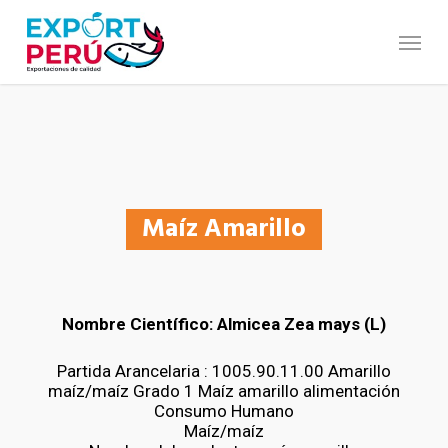
Skip
to
Menu
main
content
Maíz Amarillo
Nombre Científico: Almicea Zea mays (L)
Partida Arancelaria : 1005.90.11.00 Amarillo
maíz/maíz Grado 1 Maíz amarillo alimentación
Consumo Humano
Maíz/maíz