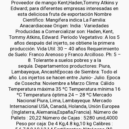
Proveedor de mango Kent,Haden,Tommy Atkins y
Edward; para diferentes empresas interesadas en
esta deliciosa fruta de exportación Nombre
Científico: Mangifera indica La Familia:
Anacardiaceae Origen: India : Variedades
Producidas a Comercializar son: Haden, Kent,
Tommy Atkins, Edward. Período Vegetativo: A los 5
años después del injerto, se obtiene la primera
producción. Vida Util: 30 – 40 años Requerimiento
de Suelo: Franco Arenoso y Franco Arcilloso. Ph: 5 –
8. Tolerante a suelos pobres y a la
sequía. Departamentos productores: Piura,
Lambayeque, AncashEpocas de Siembra: Todo el
año. Los injertos se hacen entre Junio- Julio. Epoca
de Cosecha: Noviembre a Marzo Clima: Cálido
Temperatura máxima 35 ºC Temperatura mínima 16
ºC Temperatura óptima 24 – 28 ºC Mercado
Nacional Piura, Lima, Lambayeque. Mercado
Internacional USA, Canadá, Holanda, Unión Europea
(Inglaterra, Alemania,España,Francia). Número de
Pallets : 20,22 Número de Cajas : 5280 unid,4000
Peso por caja: De 4 Kg,4.8 kg,10 kg Calibres :