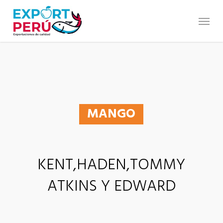
Skip
to
Menu
main
content
MANGO
KENT,HADEN,TOMMY
ATKINS Y EDWARD