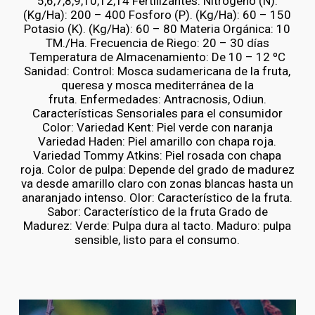
5,6,7,8,9,10,12,14 Fertilizantes: Nitrógeno (N).
(Kg/Ha): 200 – 400 Fosforo (P). (Kg/Ha): 60 – 150
Potasio (K). (Kg/Ha): 60 – 80 Materia Orgánica: 10
TM./Ha. Frecuencia de Riego: 20 – 30 días
Temperatura de Almacenamiento: De 10 – 12 ºC
Sanidad: Control: Mosca sudamericana de la fruta,
queresa y mosca mediterránea de la
fruta. Enfermedades: Antracnosis, Odiun.
Características Sensoriales para el consumidor
Color: Variedad Kent: Piel verde con naranja
Variedad Haden: Piel amarillo con chapa roja.
Variedad Tommy Atkins: Piel rosada con chapa
roja. Color de pulpa: Depende del grado de madurez
va desde amarillo claro con zonas blancas hasta un
anaranjado intenso. Olor: Característico de la fruta.
Sabor: Característico de la fruta Grado de
Madurez: Verde: Pulpa dura al tacto. Maduro: pulpa
sensible, listo para el consumo.